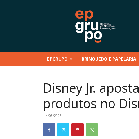
EP
GRUPO
|
Conteúdo
–
Mentoria
–
EPGRUPO
BRINQUEDO E PAPELARIA
Eventos
–
Marcas
e
Disney Jr. apost
Personagens
–
produtos no Dis
Brinquedo
e
Papelaria
14/08/2025