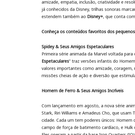
amizade, empatia, inclusão, criatividade e res
já conhecidos da Disney, trilhas sonoras marc
estendem também ao
Disney+
, que conta com
Conheça os conteúdos favoritos dos pequenos,
Spidey & Seus Amigos Espetaculares
Primeira série animada da Marvel voltada para o
Espetaculares
” traz versões infantis do Homem
valores importantes como amizade, coragem, r
missões cheias de ação e diversão que estimu
Homem de Ferro & Seus Amigos Incríveis
Com lançamento em agosto, a nova série anim
Stark, Riri Williams e Amadeus Cho, que usam T
cidade. Cada um tem poderes únicos: Homem 
campo de força de batimento cardíaco, e Hul
Eles operam a partir da base Iron Quarters (I