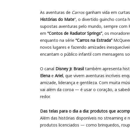
As aventuras de
Carros
ganham vida em curtas
Histórias do Mate
”, o divertido guincho conta 
supostas aventuras pelo mundo, sempre com R
em
“Contos de Radiator Springs”
, os moradores
enquanto na série
“Carros na Estrada”
McQueen 
novos lugares e fazendo amizades inesquecíveis
encantam o público infantil com mensagens so
O canal
Disney Jr. Brasil
também apresenta hist
Elena
e
Ariel
, que vivem aventuras incríveis e
amizade, liderança e gentileza. Com muita mús
vai além da coroa — é usar o coração, a sabed
redor.
Das telas para o dia a dia: produtos que acom
Além das histórias disponíveis no streaming e 
produtos licenciados — como brinquedos, roupa