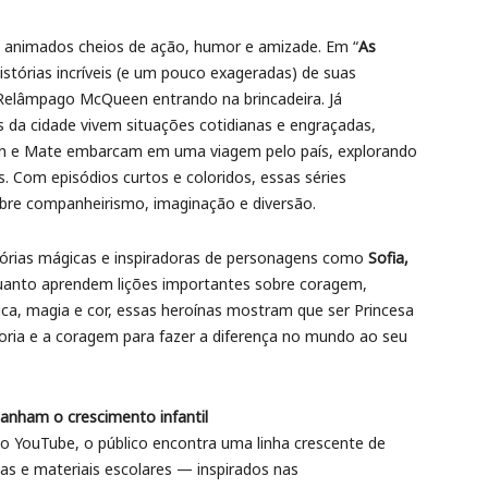
 animados cheios de ação, humor e amizade. Em “
As
histórias incríveis (e um pouco exageradas) de suas
elâmpago McQueen entrando na brincadeira. Já
 da cidade vivem situações cotidianas e engraçadas,
e Mate embarcam em uma viagem pelo país, explorando
. Com episódios curtos e coloridos, essas séries
bre companheirismo, imaginação e diversão.
órias mágicas e inspiradoras de personagens como
Sofia,
nquanto aprendem lições importantes sobre coragem,
ica, magia e cor, essas heroínas mostram que ser Princesa
oria e a coragem para fazer a diferença no mundo ao seu
panham o crescimento infantil
no YouTube, o público encontra uma linha crescente de
s e materiais escolares — inspirados nas