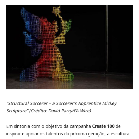
“Structural Sorcerer – a Sorcerer’s Apprentice Mickey
Sculpture” (Crédito: David Parry
/P
A Wire)
Em sintonia com o objetivo da campanha
Create 100
de
inspirar e apoiar os talentos da próxima geração, a escultura