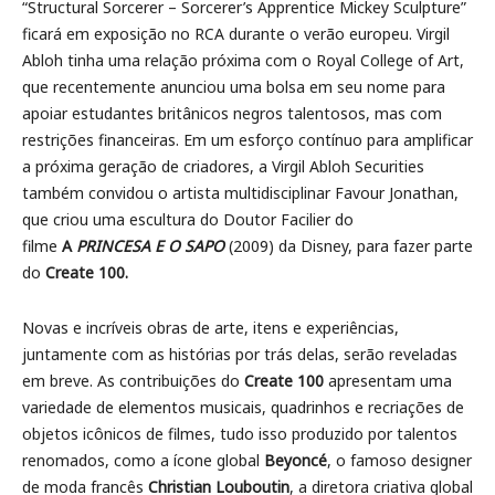
“Structural Sorcerer – Sorcerer’s Apprentice Mickey Sculpture”
ficará em exposição no RCA durante o verão europeu. Virgil
Abloh tinha uma relação próxima com o Royal College of Art,
que recentemente anunciou uma bolsa em seu nome para
apoiar estudantes britânicos negros talentosos, mas com
restrições financeiras. Em um esforço contínuo para amplificar
a próxima geração de criadores, a Virgil Abloh Securities
também convidou o artista multidisciplinar Favour Jonathan,
que criou uma escultura do Doutor Facilier do
filme
A
PRINCESA E O SAPO
(2009) da Disney, para fazer parte
do
Create 100.
Novas e incríveis obras de arte, itens e experiências,
juntamente com as histórias por trás delas, serão reveladas
em breve. As contribuições do
Create 100
apresentam uma
variedade de elementos musicais, quadrinhos e recriações de
objetos icônicos de filmes, tudo isso produzido por talentos
renomados, como a ícone global
Beyoncé
, o famoso designer
de moda francês
Christian Louboutin
, a diretora criativa global