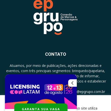
CONTATO
Atuamos, por meio de publicações, ações direcionadas e
eventos, com três principais segmentos: brinquedo/papelaria,
licenciamento e zero a três com a missão de informar,
documentar, proporcionar encontro de negócios e estabelecer
parcerias.
CONTATO: +5511994513097 - atendimento@epgrupo.com.br
Para melhor experiência e navegação, nosso site utiliza
GARANTA SUA VAGA
SIGA-NOS