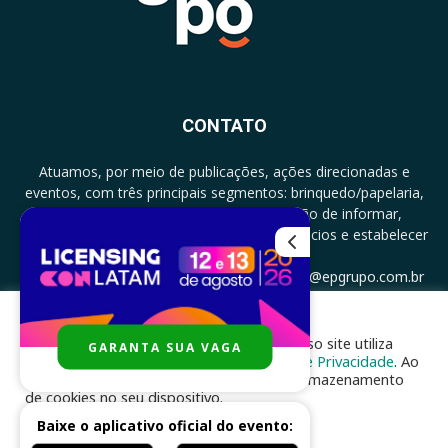
CONTATO
Atuamos, por meio de publicações, ações direcionadas e
eventos, com três principais segmentos: brinquedo/papelaria,
licenciamento e zero a três com a missão de informar,
documentar, proporcionar encontro de negócios e estabelecer
parcerias.
CONTATO: +5511994513097 - atendimento@epgrupo.com.br
Para melhor experiência e navegação, nosso site utiliza
GARANTA SUA VAGA
SIGA-NOS
cookies, de acordo com a nossa
Política de Privacidade
. Ao
clicar em “aceito”, você concorda com o armazenamento
de cookies no seu dispositivo.
Baixe o aplicativo oficial do evento:
ACEITAR