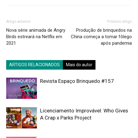
Artigo anterior
Próximo artigo
Nova série animada de Angry
Produção de brinquedos na
Birds estreará na Netflix em
China começa a tomar fôlego
2021
após pandemia
ARTIGOS RELACIONADOS
Mais do autor
Revista Espaço Brinquedo #157
Licenciamento Improvável: Who Gives
A Crap x Parks Project