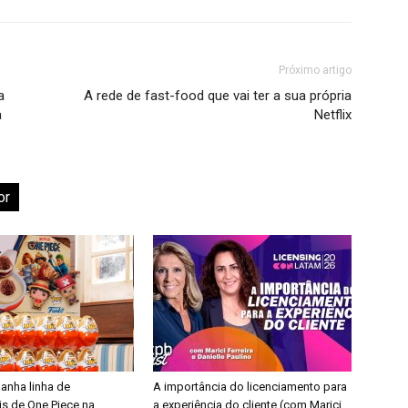
Próximo artigo
a
A rede de fast-food que vai ter a sua própria
a
Netflix
or
ganha linha de
A importância do licenciamento para
is de One Piece na
a experiência do cliente (com Marici