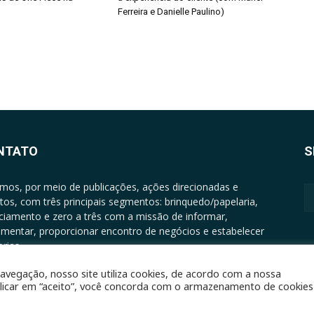
Ferreira e Danielle Paulino)
NTATO
S
mos, por meio de publicações, ações direcionadas e
tos, com três principais segmentos: brinquedo/papelaria,
nciamento e zero a três com a missão de informar,
mentar, proporcionar encontro de negócios e estabelecer
rias.
ATO: +5511994513097 - atendimento@epgrupo.com.br
avegação, nosso site utiliza cookies, de acordo com a nossa
clicar em “aceito”, você concorda com o armazenamento de cookies