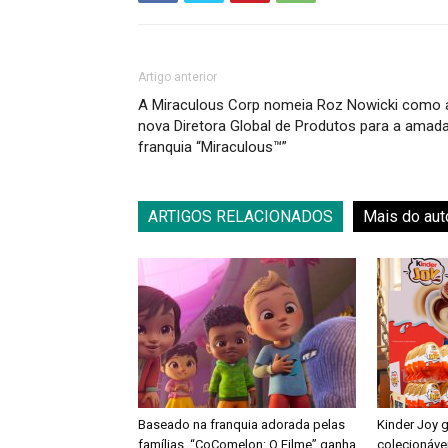
Artigo anterior
A Miraculous Corp nomeia Roz Nowicki como 
nova Diretora Global de Produtos para a amad
franquia “Miraculous™”
ARTIGOS RELACIONADOS
Mais do aut
Baseado na franquia adorada pelas
Kinder Joy 
famílias, “CoComelon: O Filme” ganha
colecionáve