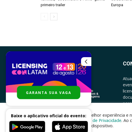
primeiro trailer
Europa
CO
Atua
even
lice
GARANTA SUA VAGA
docu
parce
CONT
Para melhor experiência e n
Baixe o aplicativo oficial do evento:
Política de Privacidade
. Ao 
no seu dispositivo.