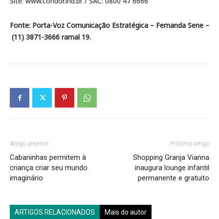
Site: www.condor.ind.br / SAC: 0800 47 6666
Fonte: Porta-Voz Comunicação Estratégica – Fernanda Sene –
(11) 3871-3666 ramal 19.
Artigo anterior
Próximo artigo
Cabaninhas permitem à
Shopping Granja Vianna
criança criar seu mundo
inaugura lounge infantil
imaginário
permanente e gratuito
ARTIGOS RELACIONADOS
Mais do autor