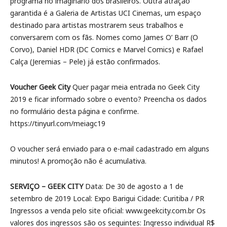
programa no imaginário dos brasileiros. Outra atração
garantida é a Galeria de Artistas UCI Cinemas, um espaço
destinado para artistas mostrarem seus trabalhos e
conversarem com os fãs. Nomes como James O’ Barr (O
Corvo), Daniel HDR (DC Comics e Marvel Comics) e Rafael
Calça (Jeremias – Pele) já estão confirmados.
Voucher Geek City
Quer pagar meia entrada no Geek City
2019 e ficar informado sobre o evento? Preencha os dados
no formulário desta página e confirme.
https://tinyurl.com/meiagc19
O voucher será enviado para o e-mail cadastrado em alguns
minutos! A promoção não é acumulativa.
SERVIÇO – GEEK CITY
Data: De 30 de agosto a 1 de
setembro de 2019 Local: Expo Barigui Cidade: Curitiba / PR
Ingressos a venda pelo site oficial: www.geekcity.com.br Os
valores dos ingressos são os seguintes: Ingresso individual R$