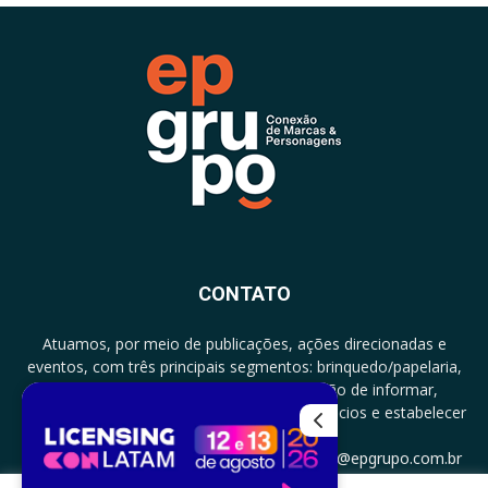
CONTATO
Atuamos, por meio de publicações, ações direcionadas e
eventos, com três principais segmentos: brinquedo/papelaria,
licenciamento e zero a três com a missão de informar,
documentar, proporcionar encontro de negócios e estabelecer
parcerias.
CONTATO: +5511994513097 - atendimento@epgrupo.com.br