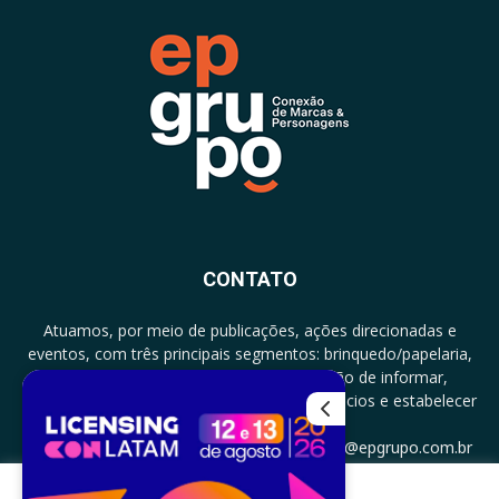
CONTATO
Atuamos, por meio de publicações, ações direcionadas e
eventos, com três principais segmentos: brinquedo/papelaria,
licenciamento e zero a três com a missão de informar,
documentar, proporcionar encontro de negócios e estabelecer
parcerias.
CONTATO: +5511994513097 - atendimento@epgrupo.com.br