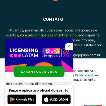
CONTATO
Atuamos, por meio de publicações, ações direcionadas e
eventos, com três principais segmentos: brinquedo/papelaria,
licenciamento e zero a três com a missão de informar,
documentar, proporcionar encontro de negócios e estabelecer
parcerias.
CONTATO: +5511994513097 - atendimento@epgrupo.com.br
Para melhor experiência e navegação, nosso site utiliza
GARANTA SUA VAGA
SIGA-NOS
cookies, de acordo com a nossa
Política de Privacidade
. Ao
clicar em “aceito”, você concorda com o armazenamento
de cookies no seu dispositivo.
Baixe o aplicativo oficial do evento:
ACEITAR
Desenvolvido por
nhsinfo.com.br