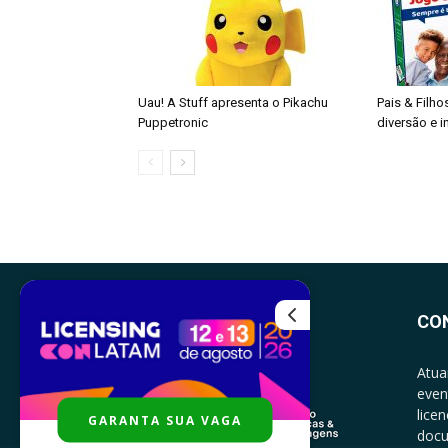
Uau! A Stuff apresenta o Pikachu
Pais & Filho
Puppetronic
diversão e 
CO
Atua
even
lice
GARANTA SUA VAGA
docu