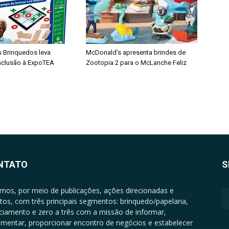
s Brinquedos leva
McDonald’s apresenta brindes de
inclusão à ExpoTEA
Zootopia 2 para o McLanche Feliz
NTATO
S
mos, por meio de publicações, ações direcionadas e
tos, com três principais segmentos: brinquedo/papelaria,
nciamento e zero a três com a missão de informar,
mentar, proporcionar encontro de negócios e estabelecer