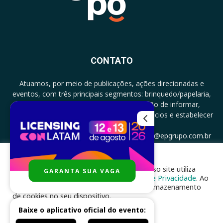
CONTATO
Atuamos, por meio de publicações, ações direcionadas e
eventos, com três principais segmentos: brinquedo/papelaria,
licenciamento e zero a três com a missão de informar,
documentar, proporcionar encontro de negócios e estabelecer
parcerias.
CONTATO: +5511994513097 - atendimento@epgrupo.com.br
Para melhor experiência e navegação, nosso site utiliza
GARANTA SUA VAGA
SIGA-NOS
cookies, de acordo com a nossa
Política de Privacidade
. Ao
clicar em “aceito”, você concorda com o armazenamento
de cookies no seu dispositivo.
Baixe o aplicativo oficial do evento:
ACEITAR