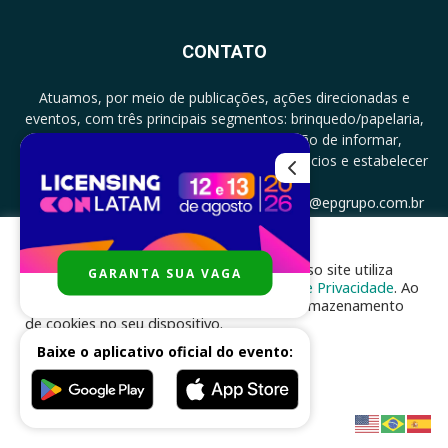
CONTATO
Atuamos, por meio de publicações, ações direcionadas e
eventos, com três principais segmentos: brinquedo/papelaria,
licenciamento e zero a três com a missão de informar,
documentar, proporcionar encontro de negócios e estabelecer
parcerias.
CONTATO: +5511994513097 - atendimento@epgrupo.com.br
Para melhor experiência e navegação, nosso site utiliza
GARANTA SUA VAGA
SIGA-NOS
cookies, de acordo com a nossa
Política de Privacidade
. Ao
clicar em “aceito”, você concorda com o armazenamento
de cookies no seu dispositivo.
Baixe o aplicativo oficial do evento:
ACEITAR
Desenvolvido por
nhsinfo.com.br