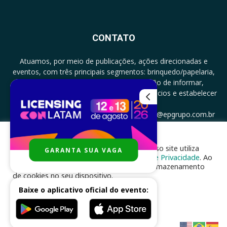
CONTATO
Atuamos, por meio de publicações, ações direcionadas e
eventos, com três principais segmentos: brinquedo/papelaria,
licenciamento e zero a três com a missão de informar,
documentar, proporcionar encontro de negócios e estabelecer
parcerias.
CONTATO: +5511994513097 - atendimento@epgrupo.com.br
Para melhor experiência e navegação, nosso site utiliza
GARANTA SUA VAGA
SIGA-NOS
cookies, de acordo com a nossa
Política de Privacidade
. Ao
clicar em “aceito”, você concorda com o armazenamento
de cookies no seu dispositivo.
Baixe o aplicativo oficial do evento:
ACEITAR
Desenvolvido por
nhsinfo.com.br