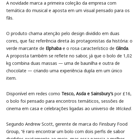
A novidade marca a primeira coleção da empresa com
temática do musical e aposta em um visual pensado para os
fãs.
O produto chama atenção pelo design dividido em duas
cores, que faz referência direta às protagonistas da história: o
verde marcante de
Elphaba
e o rosa característico de
Glinda
.
A proposta também se reflete no sabor, já que o bolo de 1,02
kg combina duas massas — uma de baunilha e outra de
chocolate — criando uma experiência dupla em um único
item.
Disponível em redes como
Tesco, Asda e Sainsbury’s
por £16,
o bolo foi pensado para encontros temáticos, sessões de
cinema em casa e celebrações ligadas ao universo de
Wicked
.
Segundo Andrew Scott, gerente de marca do Finsbury Food
Group, “é raro encontrar um bolo com dois perfis de sabor
divididos exatamente ao meio, mas essa parecia a melhor