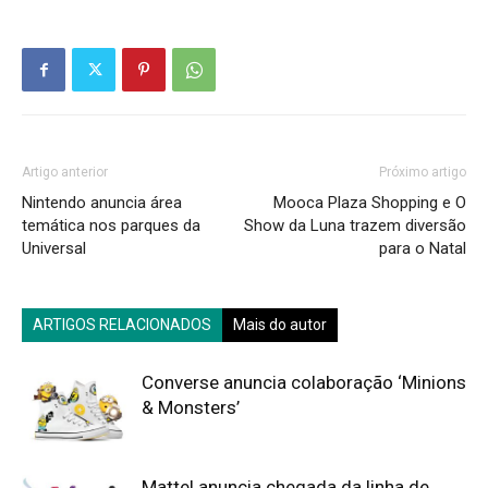
Artigo anterior
Próximo artigo
Nintendo anuncia área
Mooca Plaza Shopping e O
temática nos parques da
Show da Luna trazem diversão
Universal
para o Natal
ARTIGOS RELACIONADOS
Mais do autor
Converse anuncia colaboração ‘Minions
& Monsters’
Mattel anuncia chegada da linha de