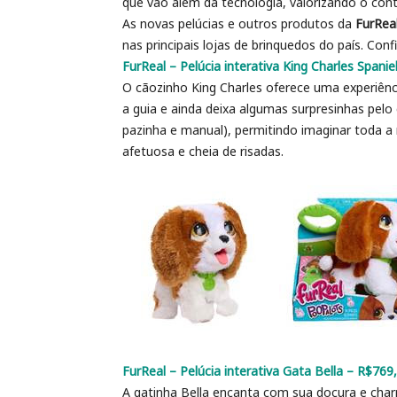
que vão além da tecnologia, valorizando o cont
As novas pelúcias e outros produtos da
FurRea
nas principais lojas de brinquedos do país. Con
FurReal – Pelúcia interativa King Charles Spani
O cãozinho King Charles oferece uma experiênci
a guia e ainda deixa algumas surpresinhas pelo 
pazinha e manual), permitindo imaginar toda a 
afetuosa e cheia de risadas.
FurReal – Pelúcia interativa Gata Bella – R$769
A gatinha Bella encanta com sua doçura e cha