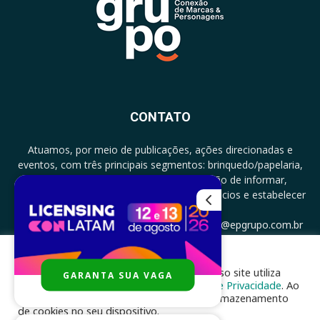
CONTATO
Atuamos, por meio de publicações, ações direcionadas e
eventos, com três principais segmentos: brinquedo/papelaria,
licenciamento e zero a três com a missão de informar,
documentar, proporcionar encontro de negócios e estabelecer
parcerias.
CONTATO: +5511994513097 - atendimento@epgrupo.com.br
Para melhor experiência e navegação, nosso site utiliza
GARANTA SUA VAGA
SIGA-NOS
cookies, de acordo com a nossa
Política de Privacidade
. Ao
clicar em “aceito”, você concorda com o armazenamento
de cookies no seu dispositivo.