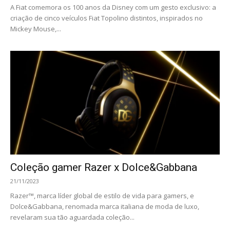
A Fiat comemora os 100 anos da Disney com um gesto exclusivo: a
criação de cinco veículos Fiat Topolino distintos, inspirados no
Mickey Mouse,...
Coleção gamer Razer x Dolce&Gabbana
21/11/2023
Razer™, marca líder global de estilo de vida para gamers, e
Dolce&Gabbana, renomada marca italiana de moda de luxo,
revelaram sua tão aguardada coleção...