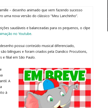
amille – desenho animado que vem fazendo sucesso
bro uma nova versão do clássico “Meu Lanchinho”.
eições saudáveis e balanceadas para os pequenos, o clipe
 animação no Youtube
.
 o desenho possui conteúdo musical diferenciado,
são bilíngues e foram criados pela Dandico Procutions,
e filial em São Paulo.
le
ma
ntil. A
 a
ito à