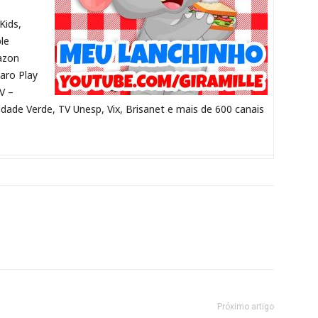
Kids,
le
azon
laro Play
V –
idade Verde, TV Unesp, Vix, Brisanet e mais de 600 canais
Próximo artigo