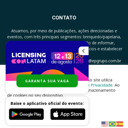
CONTATO
Atuamos, por meio de publicações, ações direcionadas e
eventos, com três principais segmentos: brinquedo/papelaria,
licenciamento e zero a três com a missão de informar,
documentar, proporcionar encontro de negócios e estabelecer
parcerias.
CONTATO: +5511994513097 - atendimento@epgrupo.com.br
Para melhor experiência e navegação, nosso site utiliza
GARANTA SUA VAGA
SIGA-NOS
cookies, de acordo com a nossa
Política de Privacidade
. Ao
clicar em “aceito”, você concorda com o armazenamento
de cookies no seu dispositivo.
Baixe o aplicativo oficial do evento:
ACEITAR
Desenvolvido por
nhsinfo.com.br