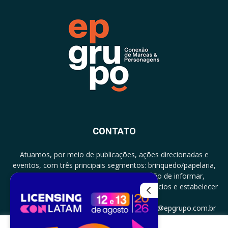
CONTATO
Atuamos, por meio de publicações, ações direcionadas e
eventos, com três principais segmentos: brinquedo/papelaria,
licenciamento e zero a três com a missão de informar,
documentar, proporcionar encontro de negócios e estabelecer
parcerias.
CONTATO: +5511994513097 - atendimento@epgrupo.com.br