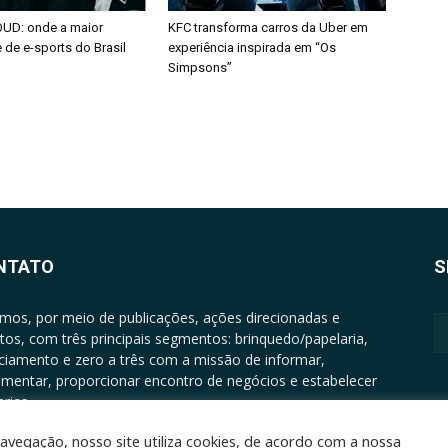
OUD: onde a maior
KFC transforma carros da Uber em
de e-sports do Brasil
experiência inspirada em “Os
Simpsons”
NTATO
S
mos, por meio de publicações, ações direcionadas e
tos, com três principais segmentos: brinquedo/papelaria,
nciamento e zero a três com a missão de informar,
mentar, proporcionar encontro de negócios e estabelecer
rias.
ATO: +5511994513097 - atendimento@epgrupo.com.br
avegação, nosso site utiliza cookies, de acordo com a nossa