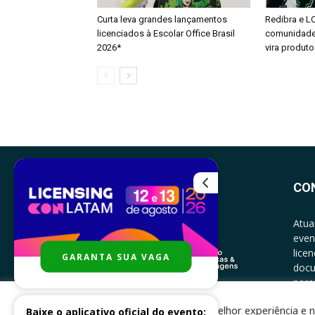
Curta leva grandes lançamentos
Redibra e L
licenciados à Escolar Office Brasil
comunidade 
2026*
vira produto
CO
Atua
even
lice
GARANTA SUA VAGA
docu
parce
CONT
Para melhor experiência e n
Baixe o aplicativo oficial do evento: