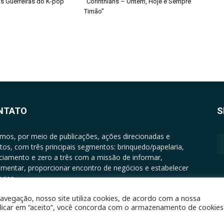
s Guerreiras do K-pop
“Corinthians – Ontem, Hoje e Sempre
Timão”
NTATO
S
mos, por meio de publicações, ações direcionadas e
tos, com três principais segmentos: brinquedo/papelaria,
nciamento e zero a três com a missão de informar,
mentar, proporcionar encontro de negócios e estabelecer
rias.
ATO: +5511994513097 - atendimento@epgrupo.com.br
avegação, nosso site utiliza cookies, de acordo com a nossa
clicar em “aceito”, você concorda com o armazenamento de cookies