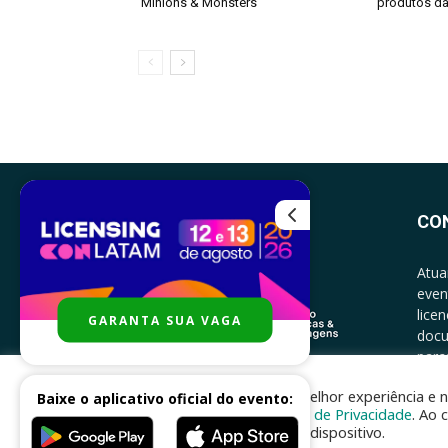
‘Minions & Monsters’
produtos da
CO
Atua
even
lice
GARANTA SUA VAGA
docu
parce
CONT
Para melhor experiência e n
Baixe o aplicativo oficial do evento:
Política de Privacidade
. Ao 
no seu dispositivo.