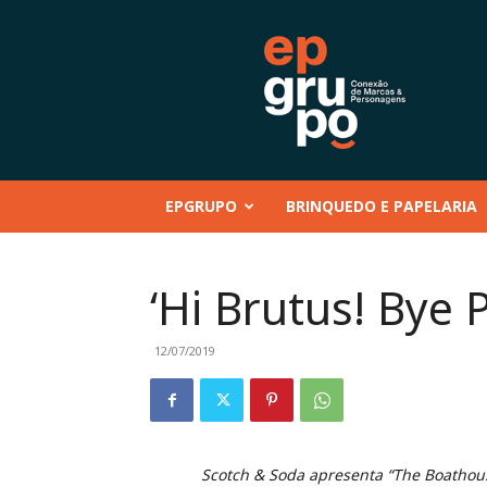
EP
GRUPO
|
Conteúdo
–
Mentoria
–
EPGRUPO
BRINQUEDO E PAPELARIA
Eventos
–
Marcas
e
‘Hi Brutus! Bye 
Personagens
–
Brinquedo
12/07/2019
e
Papelaria
Scotch & Soda apresenta “The Boathou