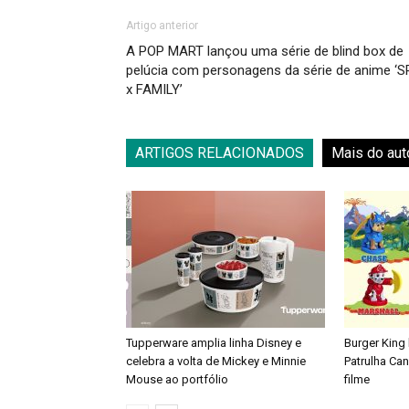
Artigo anterior
A POP MART lançou uma série de blind box de
pelúcia com personagens da série de anime ‘S
x FAMILY’
ARTIGOS RELACIONADOS
Mais do aut
Tupperware amplia linha Disney e
Burger King
celebra a volta de Mickey e Minnie
Patrulha Ca
Mouse ao portfólio
filme