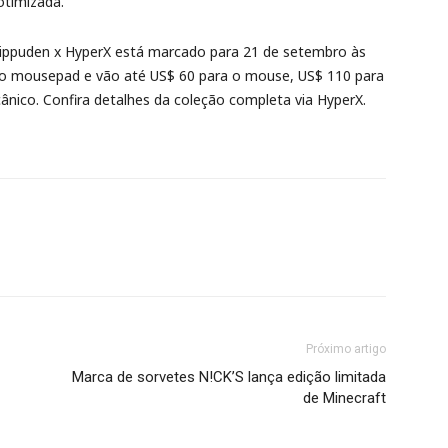
otimizada.
ippuden x HyperX está marcado para 21 de setembro às
o mousepad e vão até US$ 60 para o mouse, US$ 110 para
ânico. Confira detalhes da coleção completa via HyperX.
Próximo artigo
Marca de sorvetes N!CK’S lança edição limitada
de Minecraft