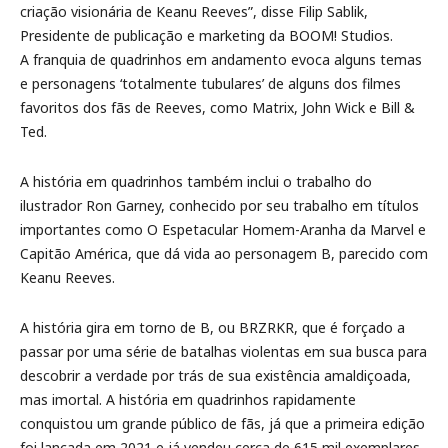
criação visionária de Keanu Reeves”, disse Filip Sablik,
Presidente de publicação e marketing da BOOM! Studios.
A franquia de quadrinhos em andamento evoca alguns temas
e personagens ‘totalmente tubulares’ de alguns dos filmes
favoritos dos fãs de Reeves, como Matrix, John Wick e Bill &
Ted.
A história em quadrinhos também inclui o trabalho do
ilustrador Ron Garney, conhecido por seu trabalho em títulos
importantes como O Espetacular Homem-Aranha da Marvel e
Capitão América, que dá vida ao personagem B, parecido com
Keanu Reeves.
A história gira em torno de B, ou BRZRKR, que é forçado a
passar por uma série de batalhas violentas em sua busca para
descobrir a verdade por trás de sua existência amaldiçoada,
mas imortal. A história em quadrinhos rapidamente
conquistou um grande público de fãs, já que a primeira edição
foi lançada em 2021 e já vendeu cerca de 615 mil exemplares.