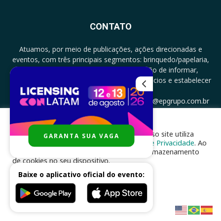
CONTATO
Atuamos, por meio de publicações, ações direcionadas e
eventos, com três principais segmentos: brinquedo/papelaria,
licenciamento e zero a três com a missão de informar,
documentar, proporcionar encontro de negócios e estabelecer
parcerias.
CONTATO: +5511994513097 - atendimento@epgrupo.com.br
Para melhor experiência e navegação, nosso site utiliza
GARANTA SUA VAGA
SIGA-NOS
cookies, de acordo com a nossa
Política de Privacidade
. Ao
clicar em “aceito”, você concorda com o armazenamento
de cookies no seu dispositivo.
Baixe o aplicativo oficial do evento:
ACEITAR
Desenvolvido por
nhsinfo.com.br