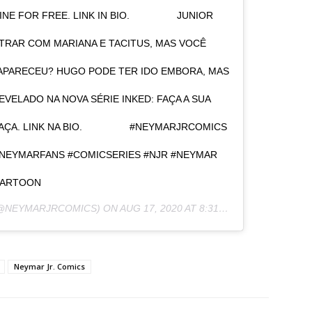
INE FOR FREE. LINK IN BIO. ⠀⠀⠀⠀⠀⠀ JUNIOR
RAR COM MARIANA E TACITUS, MAS VOCÊ
APARECEU? HUGO PODE TER IDO EMBORA, MAS
EVELADO NA NOVA SÉRIE INKED: FAÇA A SUA
AÇA. LINK NA BIO. ⠀⠀⠀⠀⠀⠀ #NEYMARJRCOMICS
NEYMARFANS #COMICSERIES #NJR #NEYMAR
CARTOON
@NEYMARJRCOMICS) ON
AUG 17, 2020 AT 8:31AM PDT
Neymar Jr. Comics