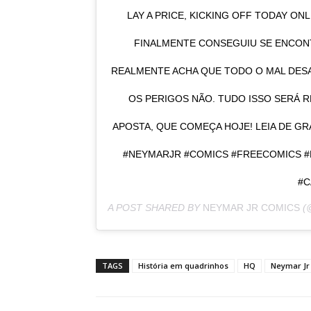
LAY A PRICE, KICKING OFF TODAY ONL
FINALMENTE CONSEGUIU SE ENCONT
REALMENTE ACHA QUE TODO O MAL DES
OS PERIGOS NÃO. TUDO ISSO SERÁ R
APOSTA, QUE COMEÇA HOJE! LEIA DE GR
#NEYMARJR #COMICS #FREECOMICS #
#
A POST SHARED BY
NEYMAR JR COMICS
(
TAGS
História em quadrinhos
HQ
Neymar Jr