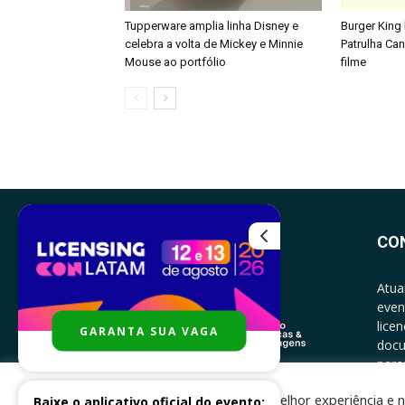
Tupperware amplia linha Disney e
Burger King
celebra a volta de Mickey e Minnie
Patrulha Ca
Mouse ao portfólio
filme
CO
Atua
even
lice
GARANTA SUA VAGA
docu
parce
CONT
Para melhor experiência e n
Baixe o aplicativo oficial do evento: