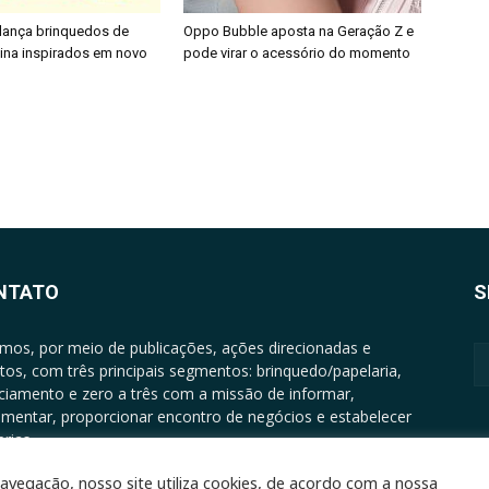
 lança brinquedos de
Oppo Bubble aposta na Geração Z e
nina inspirados em novo
pode virar o acessório do momento
NTATO
S
mos, por meio de publicações, ações direcionadas e
tos, com três principais segmentos: brinquedo/papelaria,
nciamento e zero a três com a missão de informar,
mentar, proporcionar encontro de negócios e estabelecer
rias.
ATO: +5511994513097 - atendimento@epgrupo.com.br
avegação, nosso site utiliza cookies, de acordo com a nossa