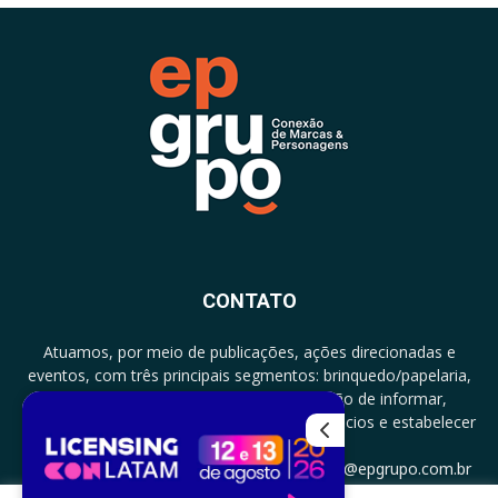
CONTATO
Atuamos, por meio de publicações, ações direcionadas e
eventos, com três principais segmentos: brinquedo/papelaria,
licenciamento e zero a três com a missão de informar,
documentar, proporcionar encontro de negócios e estabelecer
parcerias.
CONTATO: +5511994513097 - atendimento@epgrupo.com.br