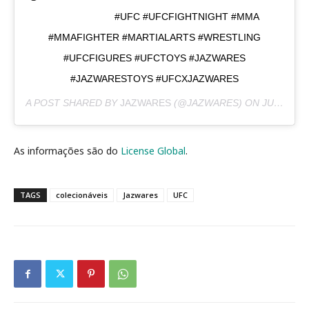
⠀⠀⠀⠀⠀⠀⠀⠀⠀ #UFC #UFCFIGHTNIGHT #MMA
#MMAFIGHTER #MARTIALARTS #WRESTLING
#UFCFIGURES #UFCTOYS #JAZWARES
#JAZWARESTOYS #UFCXJAZWARES
A POST SHARED BY
JAZWARES
(@JAZWARES) ON
JUN 24, 2020 AT 1:39PM PDT
As informações são do
License Global
.
TAGS
colecionáveis
Jazwares
UFC