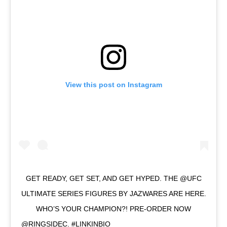
View this post on Instagram
GET READY, GET SET, AND GET HYPED. THE @UFC
ULTIMATE SERIES FIGURES BY JAZWARES ARE HERE.
WHO’S YOUR CHAMPION?! PRE-ORDER NOW
@RINGSIDEC. #LINKINBIO ⠀⠀⠀⠀⠀⠀⠀⠀⠀ ⠀⠀⠀⠀⠀⠀⠀⠀⠀