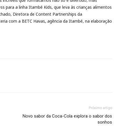
s incríveis que formatamos não só é divertido, mas
 para a linha Itambé Kids, que leva às crianças alimentos
chado, Diretora de Content Partnerships da
ceria com a BETC Havas, agência da Itambé, na elaboração
Próximo artigo
Novo sabor da Coca-Cola explora o sabor dos
sonhos