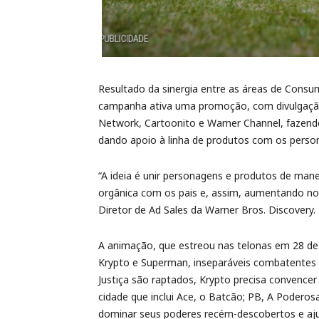
Resultado da sinergia entre as áreas de Consu
campanha ativa uma promoção, com divulgação
Network, Cartoonito e Warner Channel, fazen
dando apoio à linha de produtos com os pers
“A ideia é unir personagens e produtos de mane
orgânica com os pais e, assim, aumentando n
Diretor de Ad Sales da Warner Bros. Discovery.
A animação, que estreou nas telonas em 28 de 
Krypto e Superman, inseparáveis combatentes
Justiça são raptados, Krypto precisa convence
cidade que inclui Ace, o Batcão; PB, A Poderosa
dominar seus poderes recém-descobertos e aju