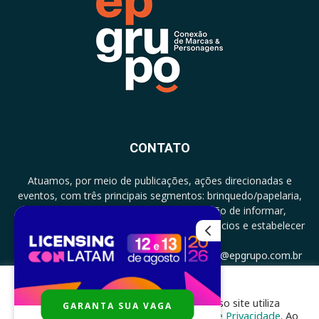
CONTATO
Atuamos, por meio de publicações, ações direcionadas e
eventos, com três principais segmentos: brinquedo/papelaria,
licenciamento e zero a três com a missão de informar,
documentar, proporcionar encontro de negócios e estabelecer
parcerias.
CONTATO: +5511994513097 - atendimento@epgrupo.com.br
Para melhor experiência e navegação, nosso site utiliza
GARANTA SUA VAGA
SIGA-NOS
cookies, de acordo com a nossa
Política de Privacidade
. Ao