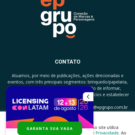
CONTATO
Atuamos, por meio de publicações, ações direcionadas e
eventos, com três principais segmentos: brinquedo/papelaria,
licenciamento e zero a três com a missão de informar,
documentar, proporcionar encontro de negócios e estabelecer
parcerias.
CONTATO: +5511994513097 - atendimento@epgrupo.com.br
Para melhor experiência e navegação, nosso site utiliza
GARANTA SUA VAGA
SIGA-NOS
cookies, de acordo com a nossa
Política de Privacidade
. Ao