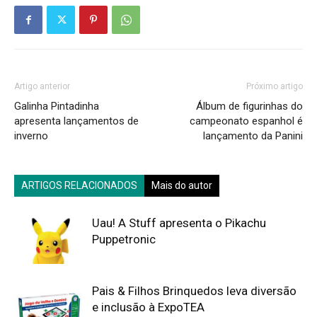
Artigo anterior
Próximo artigo
Galinha Pintadinha
Álbum de figurinhas do
apresenta lançamentos de
campeonato espanhol é
inverno
lançamento da Panini
ARTIGOS RELACIONADOS
Mais do autor
Uau! A Stuff apresenta o Pikachu
Puppetronic
Pais & Filhos Brinquedos leva diversão
e inclusão à ExpoTEA