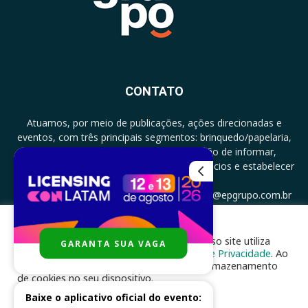
CONTATO
Atuamos, por meio de publicações, ações direcionadas e
eventos, com três principais segmentos: brinquedo/papelaria,
licenciamento e zero a três com a missão de informar,
documentar, proporcionar encontro de negócios e estabelecer
parcerias.
CONTATO: +5511994513097 - atendimento@epgrupo.com.br
Para melhor experiência e navegação, nosso site utiliza
GARANTA SUA VAGA
SIGA-NOS
cookies, de acordo com a nossa
Política de Privacidade
. Ao
clicar em “aceito”, você concorda com o armazenamento
de cookies no seu dispositivo.
Baixe o aplicativo oficial do evento:
ACEITAR