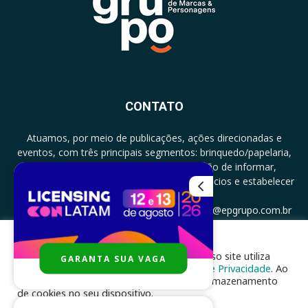
CONTATO
Atuamos, por meio de publicações, ações direcionadas e
eventos, com três principais segmentos: brinquedo/papelaria,
licenciamento e zero a três com a missão de informar,
documentar, proporcionar encontro de negócios e estabelecer
parcerias.
CONTATO: +5511994513097 - atendimento@epgrupo.com.br
Para melhor experiência e navegação, nosso site utiliza
GARANTA SUA VAGA
SIGA-NOS
cookies, de acordo com a nossa
Política de Privacidade
. Ao
clicar em “aceito”, você concorda com o armazenamento
de cookies no seu dispositivo.