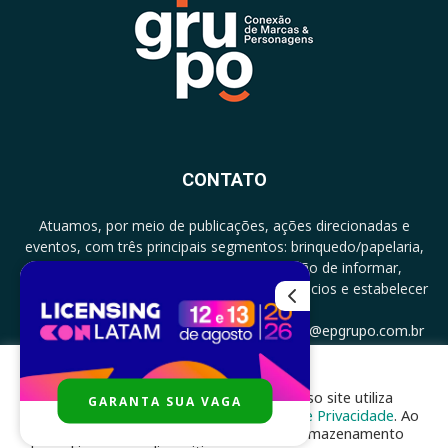
CONTATO
Atuamos, por meio de publicações, ações direcionadas e
eventos, com três principais segmentos: brinquedo/papelaria,
licenciamento e zero a três com a missão de informar,
documentar, proporcionar encontro de negócios e estabelecer
parcerias.
CONTATO: +5511994513097 - atendimento@epgrupo.com.br
Para melhor experiência e navegação, nosso site utiliza
GARANTA SUA VAGA
SIGA-NOS
cookies, de acordo com a nossa
Política de Privacidade
. Ao
clicar em “aceito”, você concorda com o armazenamento