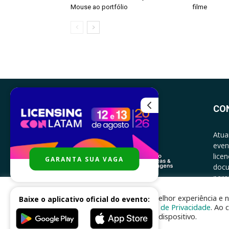
Mouse ao portfólio
filme
CO
Atua
even
lice
GARANTA SUA VAGA
docu
parce
CONT
Para melhor experiência e n
Baixe o aplicativo oficial do evento:
Política de Privacidade
. Ao 
no seu dispositivo.