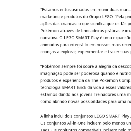
“Estamos entusiasmados em reunir duas marcas 
marketing e produtos do Grupo LEGO. “Pela pr
ações das crianças: o que significa que os fãs 
Pokémon através de brincadeiras práticas e imag
narrativa. O LEGO SMART Play é uma expansão
animados para integrá-lo em nossos mais rece
crianças a explorar, experimentar e trazer suas 
“Pokémon sempre foi sobre a alegria da desco
imaginação pode ser poderosa quando é nutrida 
produtos e experiência da The Pokémon Compa
tecnologia SMART Brick dá vida a esses valore
estamos dando aos jovens Treinadores uma m
como abrindo novas possibilidades para uma no
A linha inclui dois conjuntos LEGO SMART Play
Os conjuntos All-in-One incluem pelo menos
Tags. Os conjuntos compatíveis incluem pel