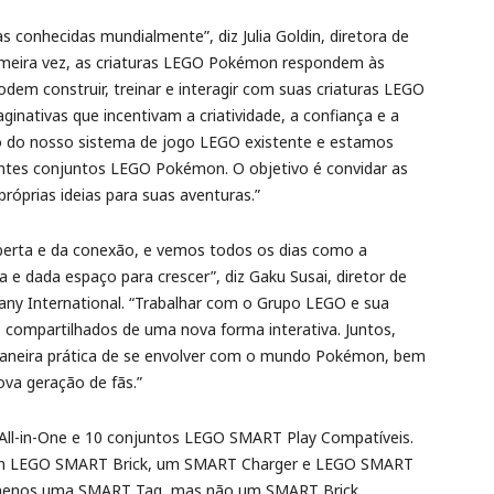
conhecidas mundialmente”, diz Julia Goldin, diretora de
imeira vez, as criaturas LEGO Pokémon respondem às
podem construir, treinar e interagir com suas criaturas LEGO
inativas que incentivam a criatividade, a confiança e a
 do nosso sistema de jogo LEGO existente e estamos
ntes conjuntos LEGO Pokémon. O objetivo é convidar as
próprias ideias para suas aventuras.”
berta e da conexão, e vemos todos os dias como a
e dada espaço para crescer”, diz Gaku Susai, diretor de
ny International. “Trabalhar com o Grupo LEGO e sua
s compartilhados de uma nova forma interativa. Juntos,
aneira prática de se envolver com o mundo Pokémon, bem
va geração de fãs.”
 All-in-One e 10 conjuntos LEGO SMART Play Compatíveis.
 um LEGO SMART Brick, um SMART Charger e LEGO SMART
o menos uma SMART Tag, mas não um SMART Brick,