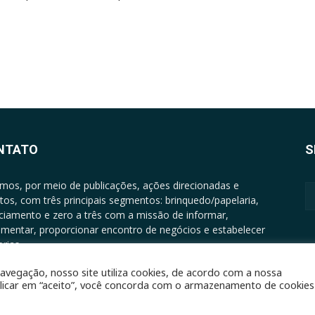
NTATO
S
mos, por meio de publicações, ações direcionadas e
tos, com três principais segmentos: brinquedo/papelaria,
nciamento e zero a três com a missão de informar,
mentar, proporcionar encontro de negócios e estabelecer
rias.
ATO: +5511994513097 - atendimento@epgrupo.com.br
avegação, nosso site utiliza cookies, de acordo com a nossa
clicar em “aceito”, você concorda com o armazenamento de cookies