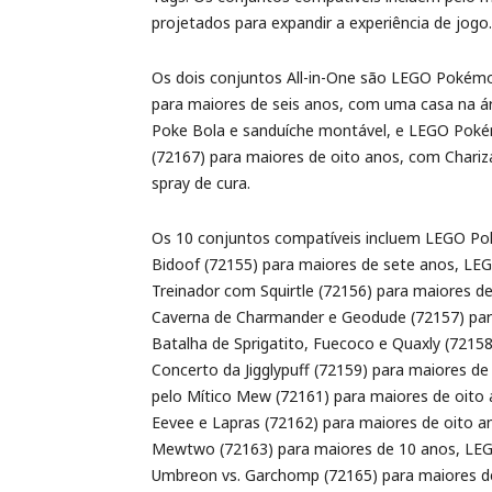
projetados para expandir a experiência de jogo.
Os dois conjuntos All-in-One são LEGO Pokém
para maiores de seis anos, com uma casa na ár
Poke Bola e sanduíche montável, e LEGO Pokém
(72167) para maiores de oito anos, com Chari
spray de cura.
Os 10 conjuntos compatíveis incluem LEGO Po
Bidoof (72155) para maiores de sete anos, L
Treinador com Squirtle (72156) para maiores
Caverna de Charmander e Geodude (72157) pa
Batalha de Sprigatito, Fuecoco e Quaxly (721
Concerto da Jigglypuff (72159) para maiores 
pelo Mítico Mew (72161) para maiores de oit
Eevee e Lapras (72162) para maiores de oito
Mewtwo (72163) para maiores de 10 anos, L
Umbreon vs. Garchomp (72165) para maiores 