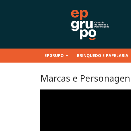
EP
GRUPO
|
Conteúdo
–
Mentoria
–
EPGRUPO
BRINQUEDO E PAPELARIA
Eventos
–
Marcas
Marcas e Personagen
e
Personagens
–
Brinquedo
e
Papelaria