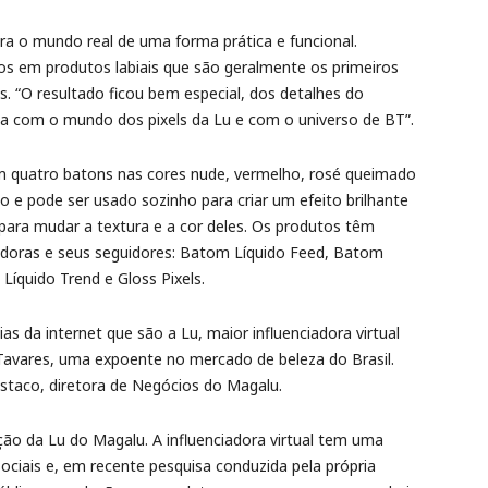
ara o mundo real de uma forma prática e funcional.
os em produtos labiais que são geralmente os primeiros
s. “O resultado ficou bem especial, dos detalhes do
a com o mundo dos pixels da Lu e com o universo de BT”.
om quatro batons nas cores nude, vermelho, rosé queimado
 e pode ser usado sozinho para criar um efeito brilhante
 para mudar a textura e a cor deles. Os produtos têm
doras e seus seguidores: Batom Líquido Feed, Batom
íquido Trend e Gloss Pixels.
s da internet que são a Lu, maior influenciadora virtual
Tavares, uma expoente no mercado de beleza do Brasil.
istaco, diretora de Negócios do Magalu.
ação da Lu do Magalu. A influenciadora virtual tem uma
ociais e, em recente pesquisa conduzida pela própria