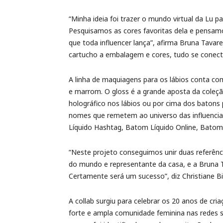
“Minha ideia foi trazer o mundo virtual da Lu p
Pesquisamos as cores favoritas dela e pensam
que toda influencer lança”, afirma Bruna Tavare
cartucho a embalagem e cores, tudo se conect
A linha de maquiagens para os lábios conta c
e marrom. O gloss é a grande aposta da coleção
holográfico nos lábios ou por cima dos batons
nomes que remetem ao universo das influencia
Líquido Hashtag, Batom Líquido Online, Batom L
“Neste projeto conseguimos unir duas referência
do mundo e representante da casa, e a Bruna 
Certamente será um sucesso”, diz Christiane B
A collab surgiu para celebrar os 20 anos de cri
forte e ampla comunidade feminina nas redes s