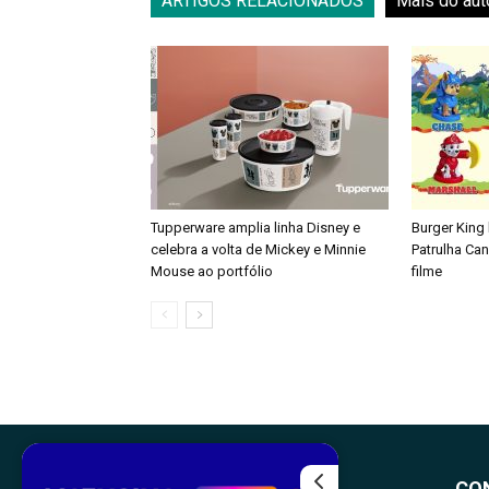
ARTIGOS RELACIONADOS
Mais do aut
Tupperware amplia linha Disney e
Burger King
celebra a volta de Mickey e Minnie
Patrulha Ca
Mouse ao portfólio
filme
CO