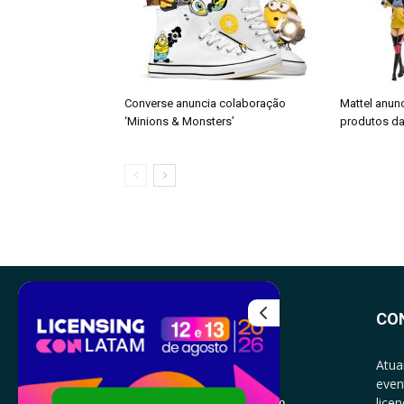
Converse anuncia colaboração
Mattel anun
‘Minions & Monsters’
produtos da
CO
Atua
even
lice