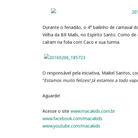
Durante o feriadão, o 4° bailinho de carnaval 
Velha da BR Malls, no Espírito Santo. Como d
caíram na folia com Caco e sua turma.
O responsável pela iniciativa, Maikel Santos,
“
Estamos muito felizes! Já estamos a todo va
Aguarde!
Acesse o site
www.macakids.com.br
www.facebook.com/macakids
www.youtube.com/macakids