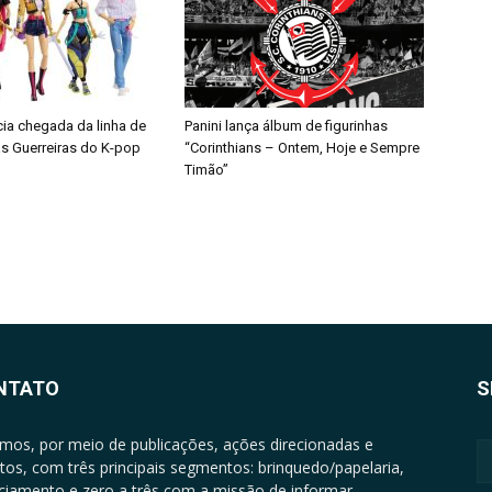
cia chegada da linha de
Panini lança álbum de figurinhas
s Guerreiras do K-pop
“Corinthians – Ontem, Hoje e Sempre
Timão”
NTATO
S
mos, por meio de publicações, ações direcionadas e
tos, com três principais segmentos: brinquedo/papelaria,
nciamento e zero a três com a missão de informar,