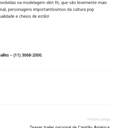
volvidas na modelagem slim fit, que são levemente mais
nal, personagens importantíssimos da cultura pop
idade e cheios de estilo!
alles – (11) 3068-2000.
Próximo artigo
Teaser trailer nacional de Capitão América: