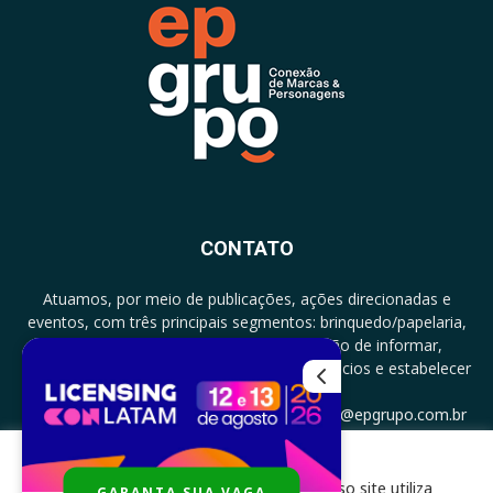
CONTATO
Atuamos, por meio de publicações, ações direcionadas e
eventos, com três principais segmentos: brinquedo/papelaria,
licenciamento e zero a três com a missão de informar,
documentar, proporcionar encontro de negócios e estabelecer
parcerias.
CONTATO: +5511994513097 - atendimento@epgrupo.com.br
Para melhor experiência e navegação, nosso site utiliza
GARANTA SUA VAGA