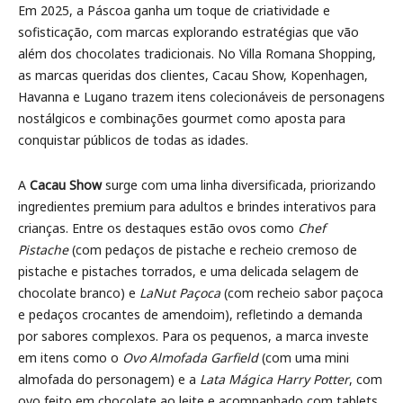
Em 2025, a Páscoa ganha um toque de criatividade e
sofisticação, com marcas explorando estratégias que vão
além dos chocolates tradicionais. No Villa Romana Shopping,
as marcas queridas dos clientes, Cacau Show, Kopenhagen,
Havanna e Lugano trazem itens colecionáveis de personagens
nostálgicos e combinações gourmet como aposta para
conquistar públicos de todas as idades.
A
Cacau Show
surge com uma linha diversificada, priorizando
ingredientes premium para adultos e brindes interativos para
crianças. Entre os destaques estão ovos como
Chef
Pistache
(com pedaços de pistache e recheio cremoso de
pistache e pistaches torrados, e uma delicada selagem de
chocolate branco) e
LaNut Paçoca
(com recheio sabor paçoca
e pedaços crocantes de amendoim), refletindo a demanda
por sabores complexos. Para os pequenos, a marca investe
em itens como o
Ovo Almofada Garfield
(com uma mini
almofada do personagem) e a
Lata Mágica Harry Potter
, com
ovo feito em chocolate ao leite e acompanhado com tablets