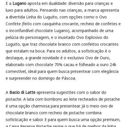
E a
Lugano
aposta em dualidade: diversão para crianças e
luxo para adultos. Pensando nas crianças, a marca apresenta
a divertida Linha do Luguito, com opções como o Ovo
Confete (feito com casquinha crocante, recheio de confetes e
o inconfundível chocolate Lugano), acompanhado de uma
pelúcia do personagem, e o inusitado Ovo Explosivo do
Luguito, que traz chocolate branco com confeitos crocantes
que estalam na boca. Para os adultos, a sofisticação é o
destaque, a grande novidade é o exclusivo Ovo de Ouro,
elaborado com chocolate 70% cacau e folheado a ouro 24k
comestível, ideal para quem busca presentear com elegância
e surpreender no domingo de Páscoa.
A
Bacio di Latte
apresenta sugestões com o sabor do
pistache. A lata com bombons ao leite recheados de pistache
é uma opção charmosa para presentear. Já o meio ovo de
chocolate branco com recheio de pistache combina
sofisticação e sabor. E para quem busca uma opção premium,
a Caixa Reserva Pistache reúne o que há de melhor da linha