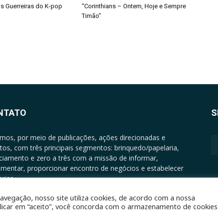
s Guerreiras do K-pop
“Corinthians – Ontem, Hoje e Sempre
Timão”
NTATO
S
mos, por meio de publicações, ações direcionadas e
tos, com três principais segmentos: brinquedo/papelaria,
nciamento e zero a três com a missão de informar,
mentar, proporcionar encontro de negócios e estabelecer
rias.
ATO: +5511994513097 - atendimento@epgrupo.com.br
avegação, nosso site utiliza cookies, de acordo com a nossa
clicar em “aceito”, você concorda com o armazenamento de cookies