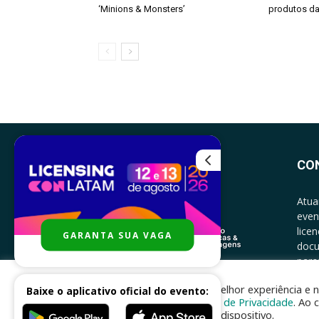
‘Minions & Monsters’
produtos da
CO
Atua
even
lice
GARANTA SUA VAGA
docu
parce
CONT
Para melhor experiência e n
Baixe o aplicativo oficial do evento:
Política de Privacidade
. Ao 
no seu dispositivo.