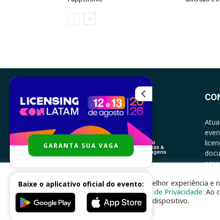
CO
Atua
even
lice
GARANTA SUA VAGA
docu
parce
CONT
Para melhor experiência e n
Baixe o aplicativo oficial do evento:
Política de Privacidade
. Ao 
no seu dispositivo.
Desenvolvido por
nhsinfo.com.br