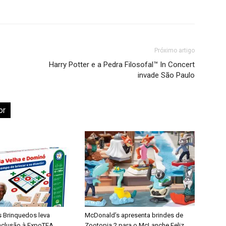
Próximo artigo
Harry Potter e a Pedra Filosofal™ In Concert
invade São Paulo
or
s Brinquedos leva
McDonald’s apresenta brindes de
inclusão à ExpoTEA
Zootopia 2 para o McLanche Feliz