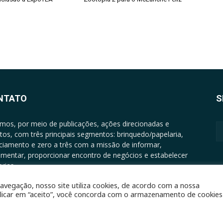
NTATO
S
mos, por meio de publicações, ações direcionadas e
tos, com três principais segmentos: brinquedo/papelaria,
nciamento e zero a três com a missão de informar,
mentar, proporcionar encontro de negócios e estabelecer
rias.
ATO: +5511994513097 - atendimento@epgrupo.com.br
avegação, nosso site utiliza cookies, de acordo com a nossa
clicar em “aceito”, você concorda com o armazenamento de cookies