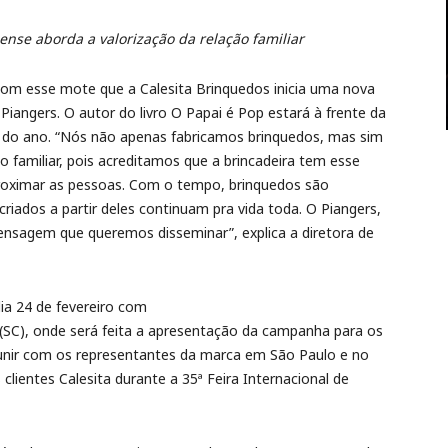
se aborda a valorização da relação familiar
com esse mote que a Calesita Brinquedos inicia uma nova
angers. O autor do livro O Papai é Pop estará à frente da
 do ano. “Nós não apenas fabricamos brinquedos, mas sim
o familiar, pois acreditamos que a brincadeira tem esse
roximar as pessoas. Com o tempo, brinquedos são
riados a partir deles continuam pra vida toda. O Piangers,
ensagem que queremos disseminar”, explica a diretora de
a 24 de fevereiro com
 (SC), onde será feita a apresentação da campanha para os
reunir com os representantes da marca em São Paulo e no
ientes Calesita durante a 35ª Feira Internacional de