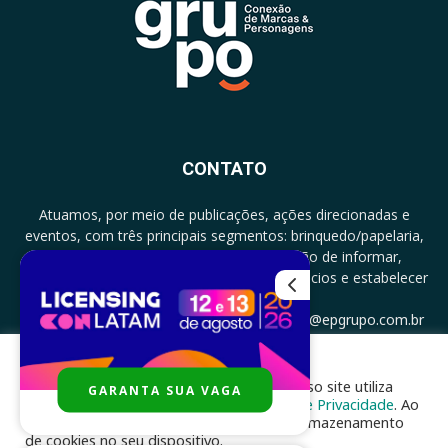
CONTATO
Atuamos, por meio de publicações, ações direcionadas e
eventos, com três principais segmentos: brinquedo/papelaria,
licenciamento e zero a três com a missão de informar,
documentar, proporcionar encontro de negócios e estabelecer
parcerias.
CONTATO: +5511994513097 - atendimento@epgrupo.com.br
Para melhor experiência e navegação, nosso site utiliza
GARANTA SUA VAGA
SIGA-NOS
cookies, de acordo com a nossa
Política de Privacidade
. Ao
clicar em “aceito”, você concorda com o armazenamento
de cookies no seu dispositivo.