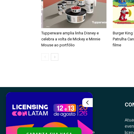
Tupperware amplia linha Disney e
Burger King
celebra a volta de Mickey e Minnie
Patrulha Ca
Mouse ao portfólio
filme
CO
Atua
even
lice