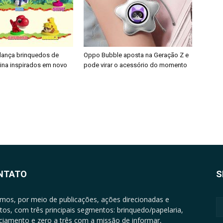
 lança brinquedos de
Oppo Bubble aposta na Geração Z e
nina inspirados em novo
pode virar o acessório do momento
NTATO
S
mos, por meio de publicações, ações direcionadas e
tos, com três principais segmentos: brinquedo/papelaria,
nciamento e zero a três com a missão de informar,