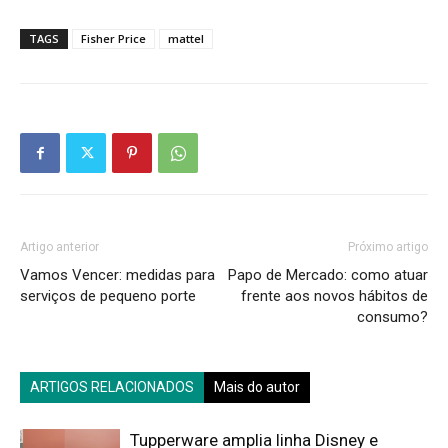
TAGS
Fisher Price
mattel
Artigo anterior
Próximo artigo
Vamos Vencer: medidas para
Papo de Mercado: como atuar
serviços de pequeno porte
frente aos novos hábitos de
consumo?
ARTIGOS RELACIONADOS
Mais do autor
Tupperware amplia linha Disney e