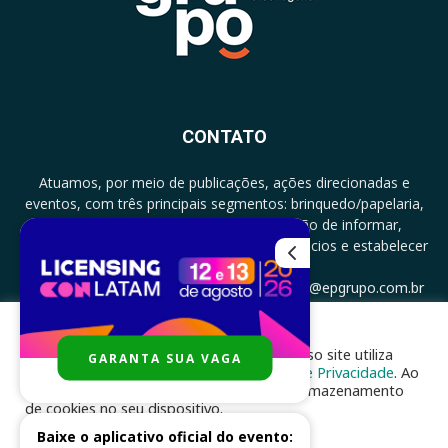
CONTATO
Atuamos, por meio de publicações, ações direcionadas e
eventos, com três principais segmentos: brinquedo/papelaria,
licenciamento e zero a três com a missão de informar,
documentar, proporcionar encontro de negócios e estabelecer
parcerias.
CONTATO: +5511994513097 - atendimento@epgrupo.com.br
Para melhor experiência e navegação, nosso site utiliza
GARANTA SUA VAGA
SIGA-NOS
cookies, de acordo com a nossa
Política de Privacidade
. Ao
clicar em “aceito”, você concorda com o armazenamento
de cookies no seu dispositivo.
Baixe o aplicativo oficial do evento:
ACEITAR