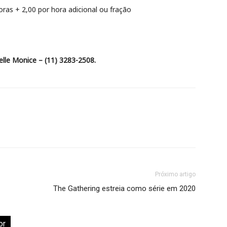
oras + 2,00 por hora adicional ou fração
elle Monice – (11) 3283-2508.
Próximo artigo
The Gathering estreia como série em 2020
or