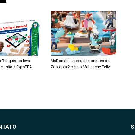
s Brinquedos leva
McDonald’s apresenta brindes de
inclusão à ExpoTEA
Zootopia 2 para o McLanche Feliz
NTATO
S