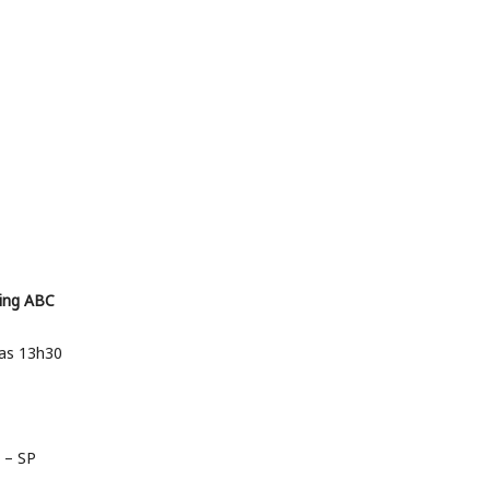
ing ABC
das 13h30
é – SP