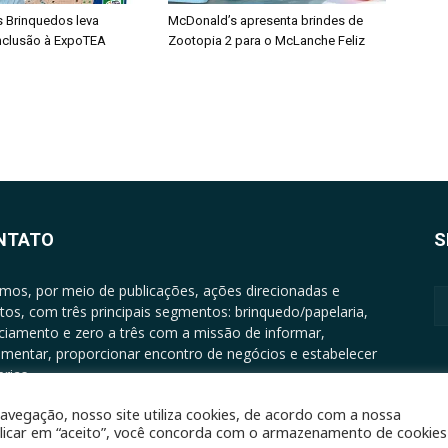
s Brinquedos leva
McDonald’s apresenta brindes de
inclusão à ExpoTEA
Zootopia 2 para o McLanche Feliz
NTATO
S
mos, por meio de publicações, ações direcionadas e
tos, com três principais segmentos: brinquedo/papelaria,
nciamento e zero a três com a missão de informar,
mentar, proporcionar encontro de negócios e estabelecer
rias.
ATO: +5511994513097 - atendimento@epgrupo.com.br
avegação, nosso site utiliza cookies, de acordo com a nossa
clicar em “aceito”, você concorda com o armazenamento de cookies