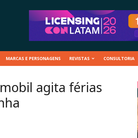
MARCAS E PERSONAGENS
REVISTAS
CONSULTORIA
obil agita férias
nha