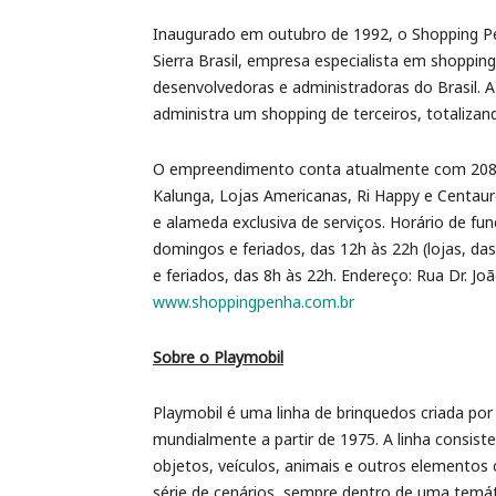
Inaugurado em outubro de 1992, o Shopping 
Sierra Brasil, empresa especialista em shopping
desenvolvedoras e administradoras do Brasil
administra um shopping de terceiros, totalizan
O empreendimento conta atualmente com 208 op
Kalunga, Lojas Americanas, Ri Happy e Centau
e alameda exclusiva de serviços. Horário de f
domingos e feriados, das 12h às 22h (lojas, d
e feriados, das 8h às 22h. Endereço: Rua Dr. Jo
www.shoppingpenha.com.br
Sobre o Playmobil
Playmobil é uma linha de brinquedos criada po
mundialmente a partir de 1975. A linha consi
objetos, veículos, animais e outros elementos
série de cenários, sempre dentro de uma temátic