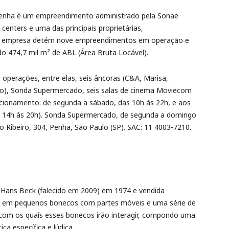
Penha é um empreendimento administrado pela Sonae
 centers e uma das principais proprietárias,
. A empresa detém nove empreendimentos em operação e
do 474,7 mil m² de ABL (Área Bruta Locável).
erações, entre elas, seis âncoras (C&A, Marisa,
ro), Sonda Supermercado, seis salas de cinema Moviecom
uncionamento: de segunda a sábado, das 10h às 22h, e aos
as 14h às 20h). Sonda Supermercado, de segunda a domingo
ão Ribeiro, 304, Penha, São Paulo (SP). SAC: 11 4003-7210.
r Hans Beck (falecido em 2009) em 1974 e vendida
ste em pequenos bonecos com partes móveis e uma série de
 com os quais esses bonecos irão interagir, compondo uma
a específica e lúdica.