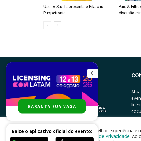
Uau! A Stuff apresenta o Pikachu
Pais & Filho
Puppetronic
diversão e 
CO
Atua
even
lice
GARANTA SUA VAGA
docu
parce
CONT
Para melhor experiência e n
Baixe o aplicativo oficial do evento:
Política de Privacidade
. Ao 