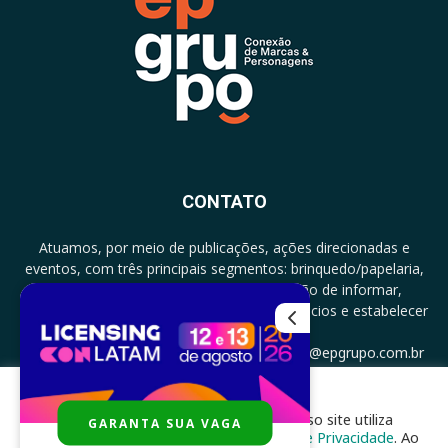
CONTATO
Atuamos, por meio de publicações, ações direcionadas e
eventos, com três principais segmentos: brinquedo/papelaria,
licenciamento e zero a três com a missão de informar,
documentar, proporcionar encontro de negócios e estabelecer
parcerias.
CONTATO: +5511994513097 - atendimento@epgrupo.com.br
Para melhor experiência e navegação, nosso site utiliza
GARANTA SUA VAGA
SIGA-NOS
cookies, de acordo com a nossa
Política de Privacidade
. Ao